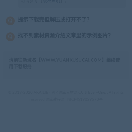
明请参考【
版权声明
】。
提示下载完但解压或打开不了？
找不到素材资源介绍文章里的示例图片？
请前往新域名【WWW.YUANKUSUCAI.COM】继续使
用下载服务
© 2019-2020 AKAILIB - VIP.源库素材网.CC & EveryOne. . All rights
reserved
源库教程网.
京ICP备19029570号