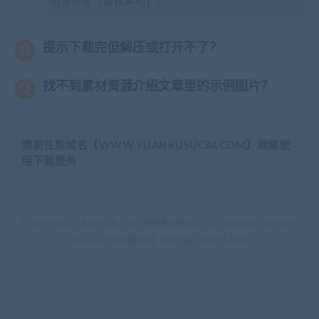
明请参考【
版权声明
】。
提示下载完但解压或打开不了？
找不到素材资源介绍文章里的示例图片？
请前往新域名【WWW.YUANKUSUCAI.COM】继续使
用下载服务
© 2019-2020 AKAILIB - VIP.源库素材网.CC & EveryOne. . All rights
reserved
源库教程网.
京ICP备19029570号