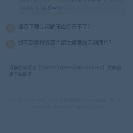
用引起版权纠纷，一切责任均由使用者承担。更多说
明请参考【
版权声明
】。
提示下载完但解压或打开不了？
找不到素材资源介绍文章里的示例图片？
请前往新域名【WWW.YUANKUSUCAI.COM】继续使
用下载服务
© 2019-2020 AKAILIB - VIP.源库素材网.CC & EveryOne. . All rights
reserved
源库教程网.
京ICP备19029570号