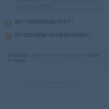
用引起版权纠纷，一切责任均由使用者承担。更多说
明请参考【
版权声明
】。
提示下载完但解压或打开不了？
找不到素材资源介绍文章里的示例图片？
请前往新域名【WWW.YUANKUSUCAI.COM】继续使
用下载服务
© 2019-2020 AKAILIB - VIP.源库素材网.CC & EveryOne. . All rights
reserved
源库教程网.
京ICP备19029570号