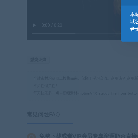
本站
域
者
燃烧火焰
全站素材均从网上搜集而来，仅限于学习交流。商用请至[商用
不负任何责任！
每天快乐多一点
»
视频素材-motionVFX_steady_fire_from_bo
常见问题FAQ
免费下载或者VIP会员专享资源能否直接