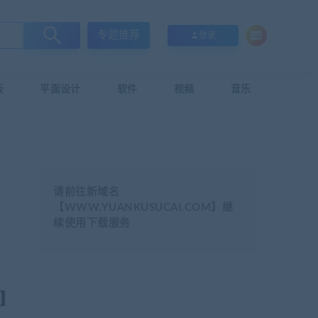
专题推荐
登录
板
平面设计
软件
视频
音乐
请前往新域名
【WWW.YUANKUSUCAI.COM】继
续使用下载服务