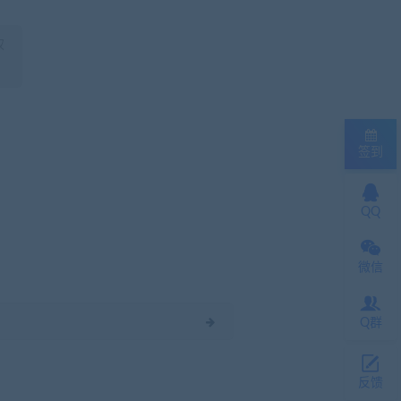
权
签到
QQ
微信
Q群
反馈