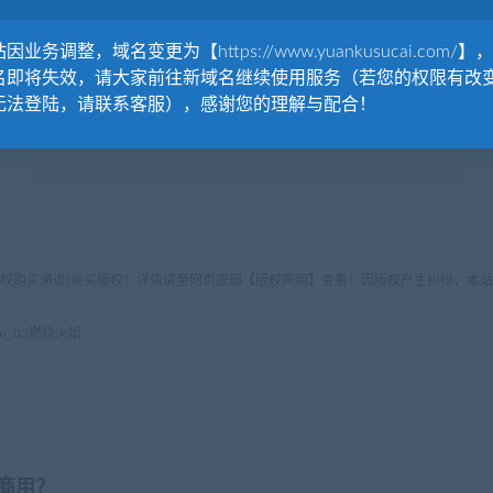
因业务调整，域名变更为【https://www.yuankusucai.com/】
名即将失效，请大家前往新域名继续使用服务（若您的权限有改
无法登陆，请联系客服），感谢您的理解与配合！
版权购买通道]购买版权！详情请至网页底部【版权声明】查看！因版权产生纠纷，本站
ttom_03燃烧火焰
商用？