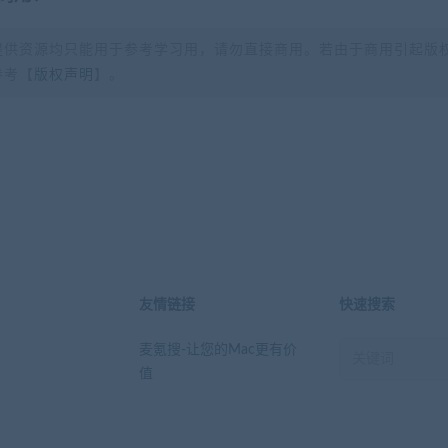
提供资源均只能用于参考学习用，请勿直接商用。若由于商用引起版
参考【
版权声明
】。
？
友情链接
快速搜索
麦氪搜-让您的Mac更有价
值