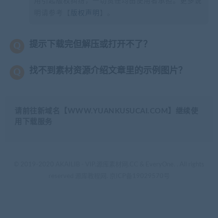
用引起版权纠纷，一切责任均由使用者承担。更多说
明请参考【
版权声明
】。
提示下载完但解压或打开不了？
找不到素材资源介绍文章里的示例图片？
请前往新域名【WWW.YUANKUSUCAI.COM】继续使
用下载服务
© 2019-2020 AKAILIB - VIP.源库素材网.CC & EveryOne. . All rights
reserved
源库教程网.
京ICP备19029570号