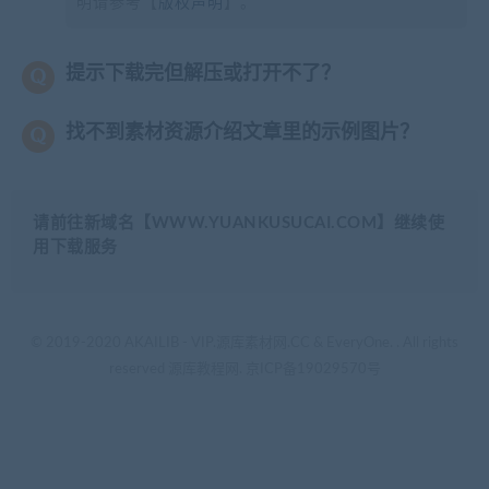
明请参考【
版权声明
】。
提示下载完但解压或打开不了？
找不到素材资源介绍文章里的示例图片？
请前往新域名【WWW.YUANKUSUCAI.COM】继续使
用下载服务
© 2019-2020 AKAILIB - VIP.源库素材网.CC & EveryOne. . All rights
reserved
源库教程网.
京ICP备19029570号