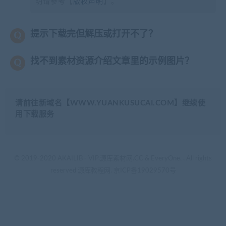
明请参考【
版权声明
】。
提示下载完但解压或打开不了？
找不到素材资源介绍文章里的示例图片？
请前往新域名【WWW.YUANKUSUCAI.COM】继续使
用下载服务
© 2019-2020 AKAILIB - VIP.源库素材网.CC & EveryOne. . All rights
reserved
源库教程网.
京ICP备19029570号