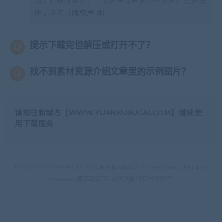
用引起版权纠纷，一切责任均由使用者承担。更多说
明请参考【
版权声明
】。
提示下载完但解压或打开不了？
找不到素材资源介绍文章里的示例图片？
请前往新域名【WWW.YUANKUSUCAI.COM】继续使
用下载服务
© 2019-2020 AKAILIB - VIP.源库素材网.CC & EveryOne. . All rights
reserved
源库教程网.
京ICP备19029570号