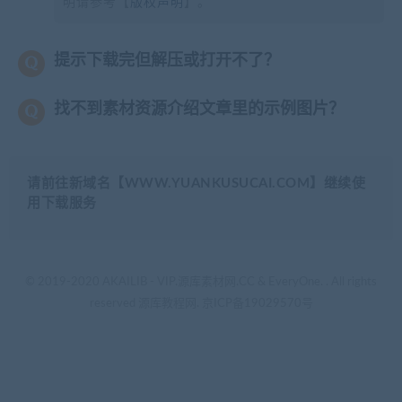
明请参考【
版权声明
】。
提示下载完但解压或打开不了？
找不到素材资源介绍文章里的示例图片？
请前往新域名【WWW.YUANKUSUCAI.COM】继续使
用下载服务
© 2019-2020 AKAILIB - VIP.源库素材网.CC & EveryOne. . All rights
reserved
源库教程网.
京ICP备19029570号