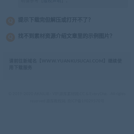
明请参考【
版权声明
】。
提示下载完但解压或打开不了？
找不到素材资源介绍文章里的示例图片？
请前往新域名【WWW.YUANKUSUCAI.COM】继续使
用下载服务
© 2019-2020 AKAILIB - VIP.源库素材网.CC & EveryOne. . All rights
reserved
源库教程网.
京ICP备19029570号