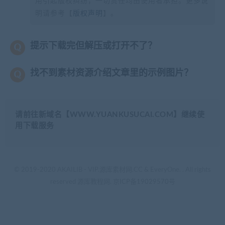
用引起版权纠纷，一切责任均由使用者承担。更多说
明请参考【
版权声明
】。
提示下载完但解压或打开不了？
找不到素材资源介绍文章里的示例图片？
请前往新域名【WWW.YUANKUSUCAI.COM】继续使
用下载服务
© 2019-2020 AKAILIB - VIP.源库素材网.CC & EveryOne. . All rights
reserved
源库教程网.
京ICP备19029570号