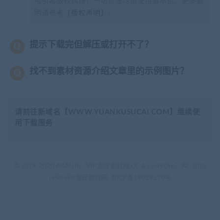
用引起版权纠纷，一切责任均由使用者承担。更多说
明请参考【
版权声明
】。
提示下载完但解压或打开不了？
找不到素材资源介绍文章里的示例图片？
请前往新域名【WWW.YUANKUSUCAI.COM】继续使
用下载服务
© 2019-2020 AKAILIB - VIP.源库素材网.CC & EveryOne. . All rights
reserved
源库教程网.
京ICP备19029570号