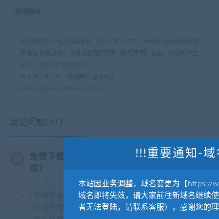
血液喷出
全站素材均从网上搜集而来，仅限于学习交流。商用请至[商用版权购
买通道]购买版权！详情请至网页底部【版权声明】查看！因版权产生
纠纷，本站不负任何责任！
每天快乐多一点
»
视频素材-血液喷出
Blood_HitSide_Medium_120fps_13
常见问题FAQ
!!!重要通知-域
免费下载或者VIP会员专享资源能否直接商
用？
本站因业务调整，域名变更为【https://www.
域名即将失效，请大家前往新域名继续使
本站所有资源版权均属于原作者所有，这里所提供资
者无法登陆，请联系客服），感谢您的理
源均只能用于参考学习用，请勿直接商用。若由于商