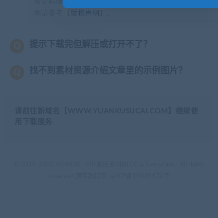
用引起版权纠纷，一切责任均由使用者承担。更多说
明请参考【
版权声明
】。
提示下载完但解压或打开不了？
找不到素材资源介绍文章里的示例图片？
请前往新域名【WWW.YUANKUSUCAI.COM】继续使
用下载服务
© 2019-2020 AKAILIB - VIP.源库素材网.CC & EveryOne. . All rights
reserved
源库教程网.
京ICP备19029570号