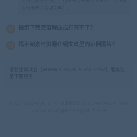
用引起版权纠纷，一切责任均由使用者承担。更多说
明请参考【
版权声明
】。
提示下载完但解压或打开不了？
找不到素材资源介绍文章里的示例图片？
请前往新域名【WWW.YUANKUSUCAI.COM】继续使
用下载服务
© 2019-2020 AKAILIB - VIP.源库素材网.CC & EveryOne. . All rights
reserved
源库教程网.
京ICP备19029570号