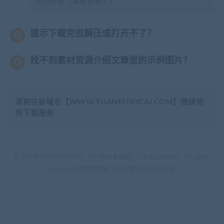
明请参考【
版权声明
】。
提示下载完但解压或打开不了？
找不到素材资源介绍文章里的示例图片？
请前往新域名【WWW.YUANKUSUCAI.COM】继续使
用下载服务
© 2019-2020 AKAILIB - VIP.源库素材网.CC & EveryOne. . All rights
reserved
源库教程网.
京ICP备19029570号