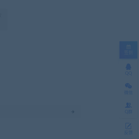
权
签到
QQ
微信
Q群
反馈