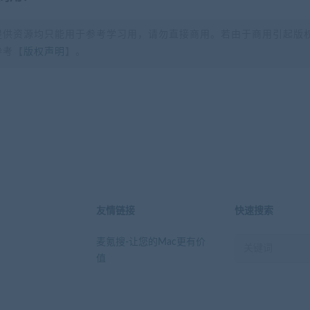
提供资源均只能用于参考学习用，请勿直接商用。若由于商用引起版
参考【
版权声明
】。
？
友情链接
快速搜索
麦氪搜-让您的Mac更有价
值