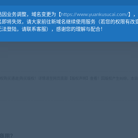
因业务调整，域名变更为【https://www.yuankusucai.com/】
名即将失效，请大家前往新域名继续使用服务（若您的权限有改
无法登陆，请联系客服），感谢您的理解与配合！
版权购买通道]购买版权！详情请至网页底部【版权声明】查看！因版权产生纠纷，本站
商用？