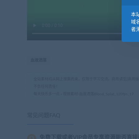
本站
域
者
血液洒落
全站素材均从网上搜集而来，仅限于学习交流。商用请至[商用
不负任何责任！
每天快乐多一点
»
视频素材-血液洒落Blood_Splat_120fps_17
常见问题FAQ
免费下载或者VIP会员专享资源能否直接