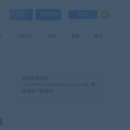
专题推荐
登录
板
平面设计
软件
视频
音乐
请前往新域名
【WWW.YUANKUSUCAI.COM】继
续使用下载服务