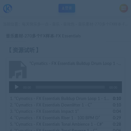
登录
当前位置：
每天快乐多一点
音乐
音效包
音乐素材-270多个FX样本-FX Essentials
>
>
>
音乐素材-270多个FX样本-FX Essentials
【 资源试听 】
“Cymatics - FX Essentials Buildup Drum Loop 1 - 100 BPM”
音
00:00
00:00
频
播
1.
“Cymatics - FX Essentials Buildup Drum Loop 1 - 100 BPM”
0:10
放
2.
“Cymatics - FX Essentials Downlifter 1 - C”
0:10
器
3.
“Cymatics - FX Essentials Impact 1”
0:04
4.
“Cymatics - FX Essentials Riser 1 - 100 BPM D”
0:29
5.
“Cymatics - FX Essentials Tonal Ambience 1 - C#”
0:28