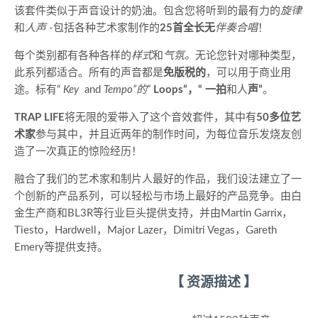
该套件类似于声音设计的奶油。包含您将听到的最有力的
旋律
和
人声
-包括各种艺术家制作的
25首全长无
伴奏合唱
！
每个类别都有各种各样的
样式
和
气氛。
无论您针对哪种类型，
此系列都适合。所有的声音都是
免版税的
，可以用于商业用
途。标有“
Key
and
Tempo”的“
Loops”，“
一拍
和人
声”
。
TRAP LIFE
将无限的爱带入了这个音效套件，其中有
50多位艺
术家
参与其中，并且近两年的制作时间，为每位音乐发烧友创
造了一次真正的惊险经历！
融合了我们的艺术家和制片人最好的作品，我们设法建立了一
个创新的产品系列，可以轻松与市场上最好的产品竞争。由白
金生产商和BL3R等行业巨头提供支持，并由Martin Garrix，
Tiesto，Hardwell，Major Lazer，Dimitri Vegas，Gareth
Emery等提供支持。
【 资源描述 】