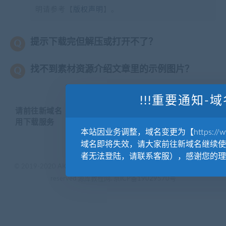
明请参考【
版权声明
】。
提示下载完但解压或打开不了？
找不到素材资源介绍文章里的示例图片？
!!!重要通知-域
请前往新域名【WWW.YUANKUSUCAI.COM】继续使
用下载服务
本站因业务调整，域名变更为【https://www.
域名即将失效，请大家前往新域名继续使
者无法登陆，请联系客服），感谢您的理
© 2019-2020 AKAILIB - VIP.源库素材网.CC & EveryOne. . All rights
reserved
源库教程网.
京ICP备19029570号