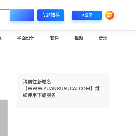
专题推荐
登录
板
平面设计
软件
视频
音乐
请前往新域名
【WWW.YUANKUSUCAI.COM】继
续使用下载服务