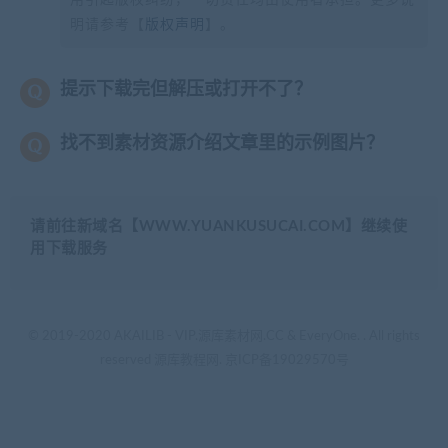
明请参考【
版权声明
】。
提示下载完但解压或打开不了？
找不到素材资源介绍文章里的示例图片？
请前往新域名【WWW.YUANKUSUCAI.COM】继续使
用下载服务
© 2019-2020 AKAILIB - VIP.源库素材网.CC & EveryOne. . All rights
reserved
源库教程网.
京ICP备19029570号