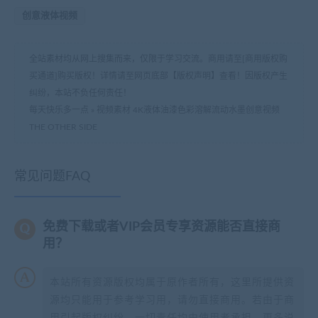
创意液体视频
全站素材均从网上搜集而来，仅限于学习交流。商用请至[商用版权购
买通道]购买版权！详情请至网页底部【版权声明】查看！因版权产生
纠纷，本站不负任何责任！
每天快乐多一点
»
视频素材 4K液体油漆色彩溶解流动水墨创意视频
THE OTHER SIDE
常见问题FAQ
免费下载或者VIP会员专享资源能否直接商
用？
本站所有资源版权均属于原作者所有，这里所提供资
源均只能用于参考学习用，请勿直接商用。若由于商
用引起版权纠纷，一切责任均由使用者承担。更多说