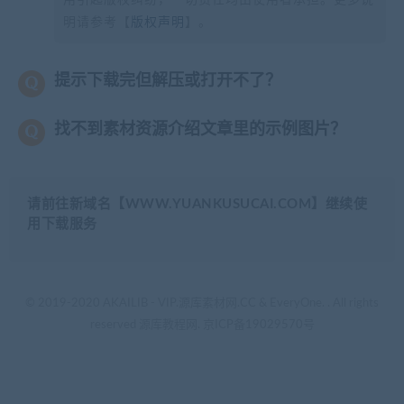
明请参考【
版权声明
】。
提示下载完但解压或打开不了？
找不到素材资源介绍文章里的示例图片？
请前往新域名【WWW.YUANKUSUCAI.COM】继续使
用下载服务
© 2019-2020 AKAILIB - VIP.源库素材网.CC & EveryOne. . All rights
reserved
源库教程网.
京ICP备19029570号