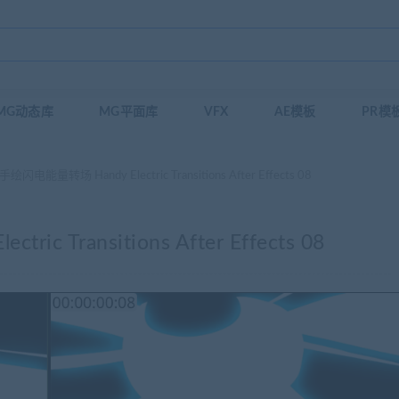
MG动态库
MG平面库
VFX
AE模板
PR模
闪电能量转场 Handy Electric Transitions After Effects 08
 Transitions After Effects 08