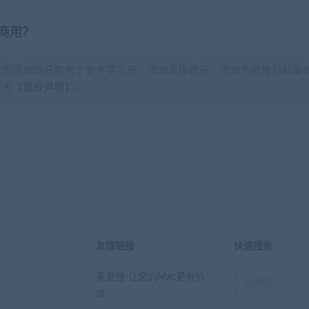
商用？
提供资源均只能用于参考学习用，请勿直接商用。若由于商用引起版
参考【
版权声明
】。
？
友情链接
快速搜索
麦氪搜-让您的Mac更有价
值