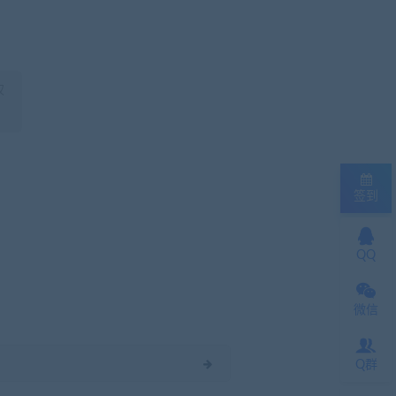
权
签到
QQ
微信
Q群