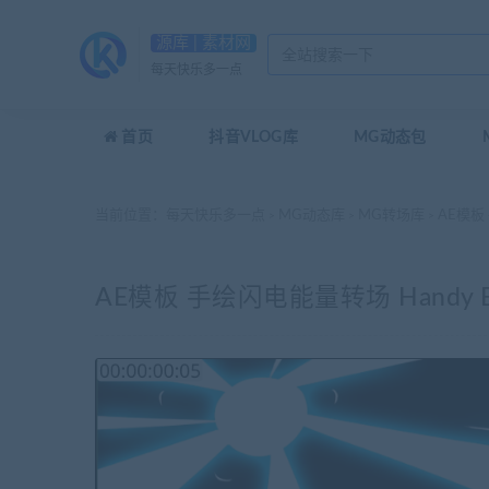
源库 | 素材网
每天快乐多一点
首页
抖音VLOG库
MG动态包
当前位置：
每天快乐多一点
MG动态库
MG转场库
AE模板 手绘
>
>
>
AE模板 手绘闪电能量转场 Handy Electric