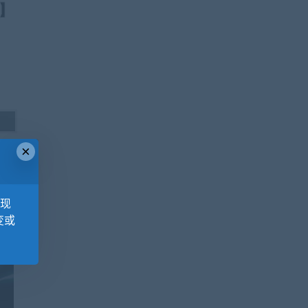
×
，现
变或