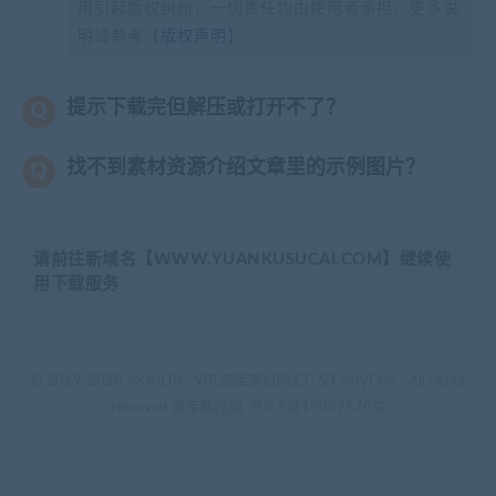
用引起版权纠纷，一切责任均由使用者承担。更多说
明请参考【
版权声明
】。
提示下载完但解压或打开不了？
找不到素材资源介绍文章里的示例图片？
请前往新域名【WWW.YUANKUSUCAI.COM】继续使
用下载服务
© 2019-2020 AKAILIB - VIP.源库素材网.CC & EveryOne. . All rights
reserved
源库教程网.
京ICP备19029570号