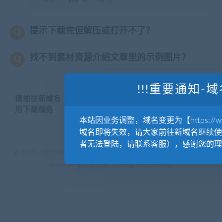
提示下载完但解压或打开不了？
找不到素材资源介绍文章里的示例图片？
!!!重要通知-域
请前往新域名【WWW.YUANKUSUCAI.COM】继续使
用下载服务
本站因业务调整，域名变更为【https://www.
域名即将失效，请大家前往新域名继续使
者无法登陆，请联系客服），感谢您的理
© 2019-2020 AKAILIB - VIP.源库素材网.CC & EveryOne. . All rights
reserved
源库教程网.
京ICP备19029570号