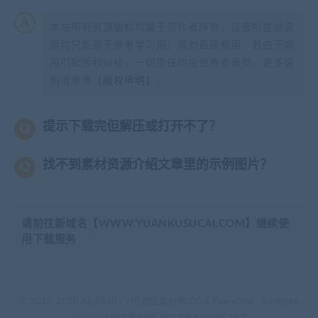
本站所有资源版权均属于原作者所有，这里所提供资
源均只能用于参考学习用，请勿直接商用。若由于商
用引起版权纠纷，一切责任均由使用者承担。更多说
明请参考【
版权声明
】。
提示下载完但解压或打开不了？
找不到素材资源介绍文章里的示例图片？
请前往新域名【WWW.YUANKUSUCAI.COM】继续使
用下载服务
© 2019-2020 AKAILIB - VIP.源库素材网.CC & EveryOne. . All rights