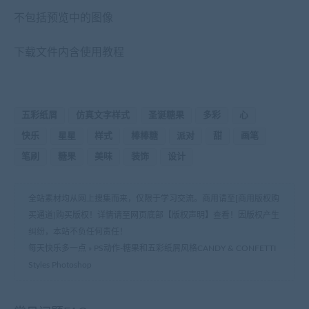
不包括预览中的图像
下载文件内含使用教程
五彩纸屑
仿真文字样式
圣诞糖果
多彩
心
快乐
星星
样式
棒棒糖
派对
甜
画笔
笔刷
糖果
美味
装饰
设计
全站素材均从网上搜集而来，仅限于学习交流。商用请至[商用版权购
买通道]购买版权！详情请至网页底部【版权声明】查看！因版权产生
纠纷，本站不负任何责任！
每天快乐多一点
»
PS动作-糖果和五彩纸屑风格CANDY & CONFETTI
Styles Photoshop