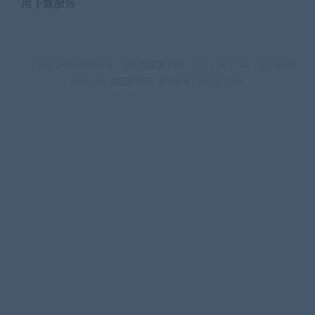
用下载服务
© 2019-2020 AKAILIB - VIP.源库素材网.CC & EveryOne. . All rights
reserved
源库教程网.
京ICP备19029570号