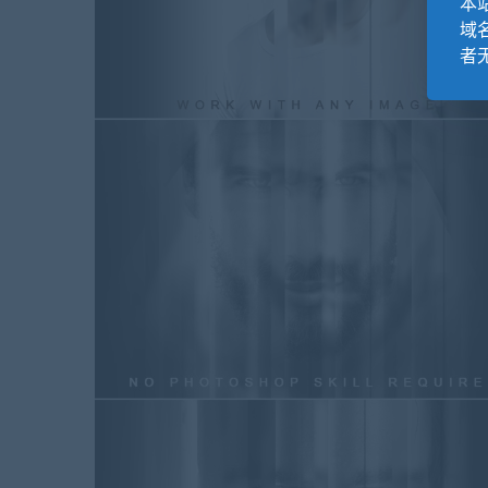
本站
域
者