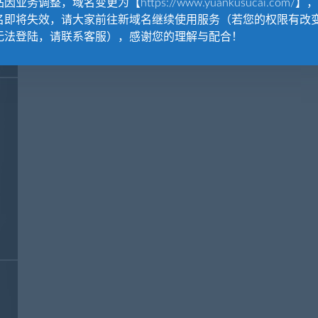
因业务调整，域名变更为【https://www.yuankusucai.com/】
名即将失效，请大家前往新域名继续使用服务（若您的权限有改
无法登陆，请联系客服），感谢您的理解与配合！