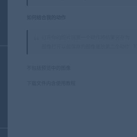
如何结合我的动作
打开你的照片玩第一个动作将结果另存为
图像打开以前保存的图像播放第二个动作
不包括预览中的图像
下载文件内含使用教程