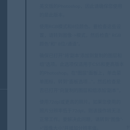
英文版的Photoshop，因此请确保您使用
的是此版本。
使用RGB模式和8位颜色。要检查这些设
置，请转到图像->模式，然后检查“ RGB
颜色”和“ 8位/通道”。
确保已打开“将’副本’添加到复制的图层和
组”选项。此选项仅适用于CS5和更高版本
的Photoshop。在“图层”面板上，单击菜
单图标，转到“面板选项…”，然后检查是
否已打开“向复制的图层和组添加’副本’”。
使用72dpi或更高的照片。如果您使用的
照片分辨率低于72dpi，则该操作将无法
正常工作。要解决此问题，请转到“图像”-
>“图像大小”并增加分辨率值。