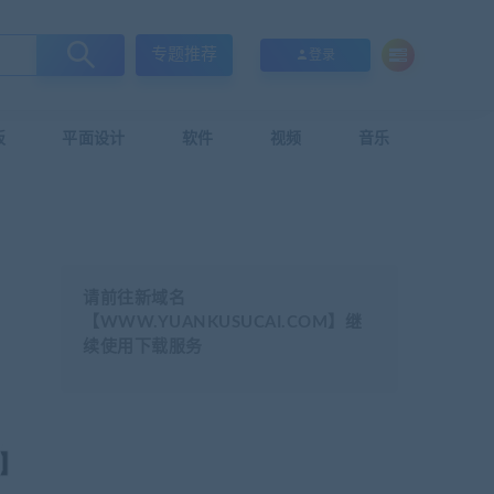
专题推荐
登录
板
平面设计
软件
视频
音乐
请前往新域名
【WWW.YUANKUSUCAI.COM】继
续使用下载服务