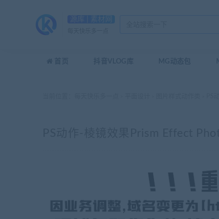
源库 | 素材网
每天快乐多一点
首页
抖音VLOG库
MG动态包
当前位置：
每天快乐多一点
平面设计
图片样式动作类
PS动
>
>
>
PS动作-棱镜效果Prism Effect Photo