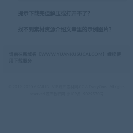
提示下载完但解压或打开不了？
找不到素材资源介绍文章里的示例图片？
请前往新域名【WWW.YUANKUSUCAI.COM】继续使
用下载服务
© 2019-2020 AKAILIB - VIP.源库素材网.CC & EveryOne. . All rights
reserved
源库教程网.
京ICP备19029570号