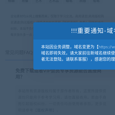
绘画
肖像
艺术
艺术品
蜡笔
质感
铅笔
全站素材均从网上搜集而来，仅限于学习交流。商用请至[商用版权购
买通道]购买版权！详情请至网页底部【版权声明】查看！因版权产生
纠纷，本站不负任何责任！
!!!重要通知-域
每天快乐多一点
»
PS动作-手绘Hand Drawn CS4+ Photoshop Action
本站因业务调整，域名变更为【https://www.
常见问题FAQ
域名即将失效，请大家前往新域名继续使
者无法登陆，请联系客服），感谢您的理
免费下载或者VIP会员专享资源能否直接商
用？
本站所有资源版权均属于原作者所有，这里所提供资
源均只能用于参考学习用，请勿直接商用。若由于商
用引起版权纠纷，一切责任均由使用者承担。更多说
明请参考【
版权声明
】。