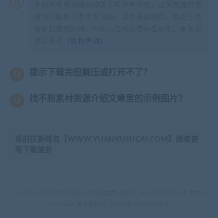
本站所有资源版权均属于原作者所有，这里所提供资
源均只能用于参考学习用，请勿直接商用。若由于商
用引起版权纠纷，一切责任均由使用者承担。更多说
明请参考【
版权声明
】。
提示下载完但解压或打开不了？
找不到素材资源介绍文章里的示例图片？
请前往新域名【WWW.YUANKUSUCAI.COM】继续使
用下载服务
© 2019-2020 AKAILIB - VIP.源库素材网.CC & EveryOne. . All rights
reserved
源库教程网.
京ICP备19029570号