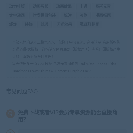
动力排版
动画形状
动画效果
卡通
图形元素
文字动画
时尚栏目包装
标注
液体
漫画标题
爆炸
装饰
过渡
闪光效果
霓虹灯标题
全站素材均从网上搜集而来，仅限于学习交流。商用请至[商用版权购
买通道]购买版权！详情请至网页底部【版权声明】查看！因版权产生
纠纷，本站不负任何责任！
每天快乐多一点
»
AE模板-包装元素图形包-Unlimited Shapes Titles
Transitions Lower Thirds & Elements Graphic Pack
常见问题FAQ
免费下载或者VIP会员专享资源能否直接商
用？