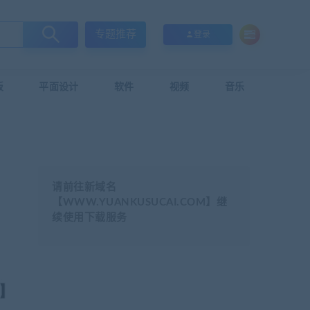
专题推荐
登录
板
平面设计
软件
视频
音乐
请前往新域名
【WWW.YUANKUSUCAI.COM】继
续使用下载服务