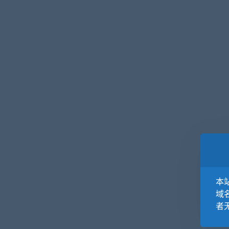
本站
域
者