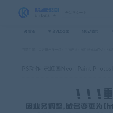
源库 | 素材网
每天快乐多一点
首页
抖音VLOG库
MG动态包
当前位置：
每天快乐多一点
平面设计
图片样式动作类
PS动
>
>
>
PS动作-霓虹画Neon Paint Photosh