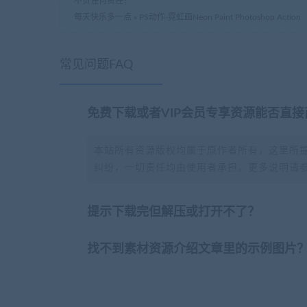
不负任何责任！
每天快乐多一点
»
PS动作-霓虹画Neon Paint Photoshop Action
常见问题FAQ
免费下载或者VIP会员专享资源能否直接
本站所有资源版权均属于原作者所有，这里所
纠纷，一切责任均由使用者承担。更多说明请
提示下载完但解压或打开不了？
找不到素材资源介绍文章里的示例图片