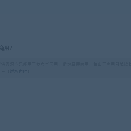
商用？
提供资源均只能用于参考学习用，请勿直接商用。若由于商用引起版
参考【
版权声明
】。
？