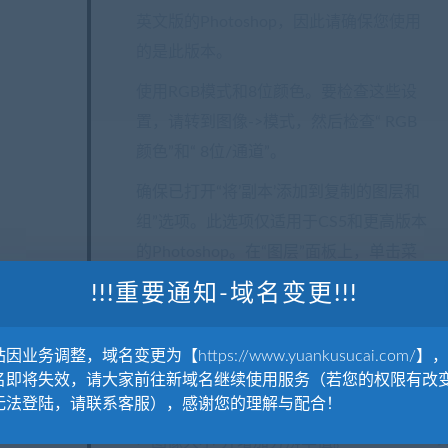
英文版的Photoshop，因此请确保您使用
的是此版本。
使用RGB模式和8位颜色。要检查这些设
置，请转到图像->模式，然后检查“ RGB
颜色”和“ 8位/通道”。
确保已打开“将’副本’添加到复制的图层和
组”选项。此选项仅适用于CS5和更高版本
的Photoshop。在“图层”面板上，单击菜
单图标，转到“面板选项…”，然后检查是
!!!重要通知-域名变更!!!
否已打开“向复制的图层和组添加’副本’”。
使用72dpi或更高的照片。如果您使用的
因业务调整，域名变更为【https://www.yuankusucai.com/】
名即将失效，请大家前往新域名继续使用服务（若您的权限有改
照片分辨率低于72dpi，则该操作将无法
无法登陆，请联系客服），感谢您的理解与配合！
正常工作。要解决此问题，请转到“图像”-
>“图像大小”并增加分辨率值。