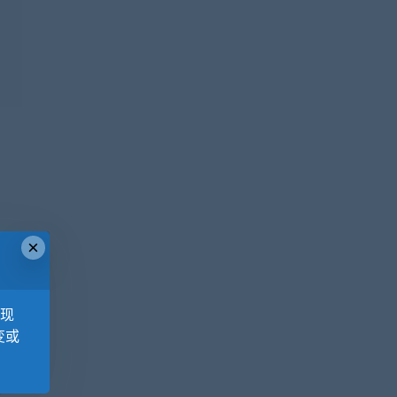
×
，现
变或