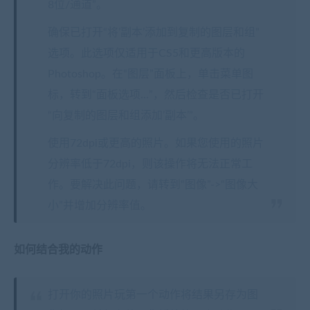
8位/通道”。
确保已打开“将’副本’添加到复制的图层和组”
选项。此选项仅适用于CS5和更高版本的
Photoshop。在“图层”面板上，单击菜单图
标，转到“面板选项…”，然后检查是否已打开
“向复制的图层和组添加’副本’”。
使用72dpi或更高的照片。如果您使用的照片
分辨率低于72dpi，则该操作将无法正常工
作。要解决此问题，请转到“图像”->“图像大
小”并增加分辨率值。
如何结合我的动作
打开你的照片玩第一个动作将结果另存为图