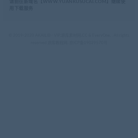
请前往新域名【WWW.YUANKUSUCAI.COM】继续使
用下载服务
© 2019-2020 AKAILIB - VIP.源库素材网.CC & EveryOne. . All rights
reserved
源库教程网.
京ICP备19029570号