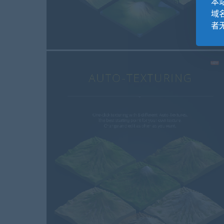
本站
域
者