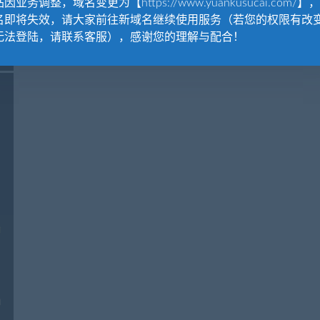
因业务调整，域名变更为【https://www.yuankusucai.com/】
名即将失效，请大家前往新域名继续使用服务（若您的权限有改
无法登陆，请联系客服），感谢您的理解与配合！