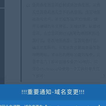
使用高度图工具绘制或修改高度图。从真
实位置获取真实世界的高度图。指定地图
高程和方向，并生成等轴测3D地图。使
用可编辑的渐变预设，无缝纹理，轮廓线
工具，水位工具和EFX画笔为地图表面设
置样式。更改地图高度，设置背景样式，
确定地图照明，从图标库放置高质量等距
地图图标。将自己的图标加载到库中。只
需单击几下即可创建专业的3D地形。只
需在Photoshop中使用一个工具并单击几
下即可！
!!!重要通知-域名变更!!!