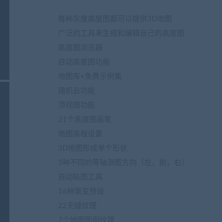
每种灰度高度图都可以提供3D地图
广泛的工具来生成和编辑自己的高度图
高度图浏览器
自动高度图功能
地图库+免费示例集
随机云功能
顶视图功能
21个高度图画笔
地图高程设置
3D地图形成单个形状
3种不同的等轴测图方向（左，前，右）
自动贴图工具
16种渐变预设
22无缝纹理
7个地图图例纹理