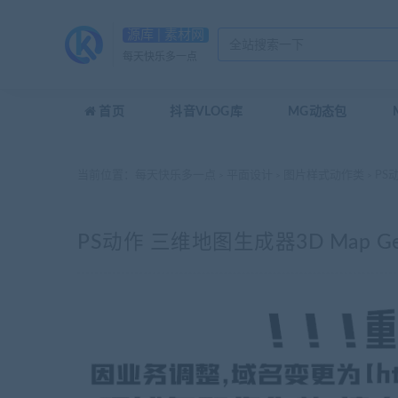
源库 | 素材网
每天快乐多一点
首页
抖音VLOG库
MG动态包
当前位置：
每天快乐多一点
平面设计
图片样式动作类
PS动
>
>
>
PS动作 三维地图生成器3D Map Generat