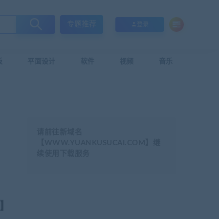
专题推荐
登录
板
平面设计
软件
视频
音乐
请前往新域名
【WWW.YUANKUSUCAI.COM】继
续使用下载服务