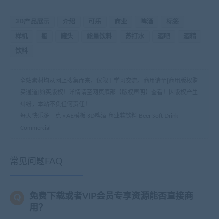
3D产品展示
介绍
可乐
商业
啤酒
标签
样机
瓶
罐头
能量饮料
苏打水
酒吧
酒精
饮料
全站素材均从网上搜集而来，仅限于学习交流。商用请至[商用版权购
买通道]购买版权！详情请至网页底部【版权声明】查看！因版权产生
纠纷，本站不负任何责任！
每天快乐多一点
»
AE模板 3D啤酒 商业软饮料 Beer Soft Drink
Commercial
常见问题FAQ
免费下载或者VIP会员专享资源能否直接商
用？