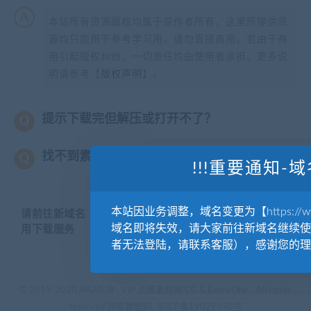
本站所有资源版权均属于原作者所有，这里所提供资
源均只能用于参考学习用，请勿直接商用。若由于商
用引起版权纠纷，一切责任均由使用者承担。更多说
明请参考【
版权声明
】。
提示下载完但解压或打开不了？
找不到素材资源介绍文章里的示例图片？
!!!重要通知-域
本站因业务调整，域名变更为【https://www.
请前往新域名【WWW.YUANKUSUCAI.COM】继续使
域名即将失效，请大家前往新域名继续使
用下载服务
者无法登陆，请联系客服），感谢您的理
© 2019-2020 AKAILIB - VIP.源库素材网.CC & EveryOne. . All rights
reserved
源库教程网.
京ICP备19029570号