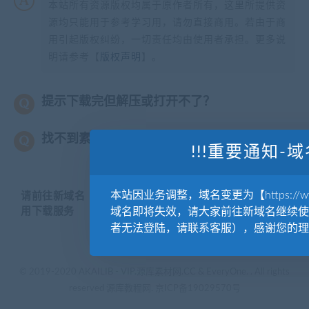
本站所有资源版权均属于原作者所有，这里所提供资
源均只能用于参考学习用，请勿直接商用。若由于商
用引起版权纠纷，一切责任均由使用者承担。更多说
明请参考【
版权声明
】。
提示下载完但解压或打开不了？
找不到素材资源介绍文章里的示例图片？
!!!重要通知-域
本站因业务调整，域名变更为【https://www.
请前往新域名【WWW.YUANKUSUCAI.COM】继续使
用下载服务
域名即将失效，请大家前往新域名继续使
者无法登陆，请联系客服），感谢您的理
© 2019-2020 AKAILIB - VIP.源库素材网.CC & EveryOne. . All rights
reserved
源库教程网.
京ICP备19029570号