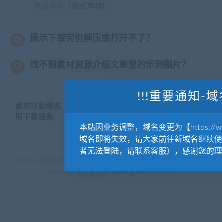
明请参考【
版权声明
】。
提示下载完但解压或打开不了？
找不到素材资源介绍文章里的示例图片？
!!!重要通知-域
请前往新域名【WWW.YUANKUSUCAI.COM】继续使
用下载服务
本站因业务调整，域名变更为【https://www.
域名即将失效，请大家前往新域名继续使
者无法登陆，请联系客服），感谢您的理
© 2019-2020 AKAILIB - VIP.源库素材网.CC & EveryOne. . All rights
reserved
源库教程网.
京ICP备19029570号