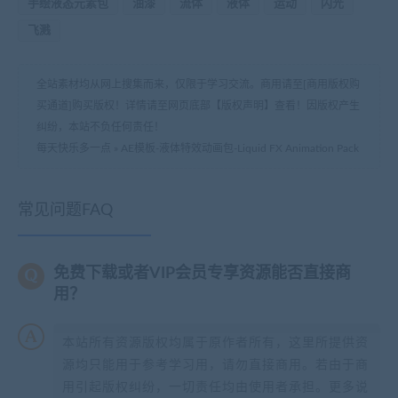
手绘液态元素包
油漆
流体
液体
运动
闪光
飞溅
全站素材均从网上搜集而来，仅限于学习交流。商用请至[商用版权购
买通道]购买版权！详情请至网页底部【版权声明】查看！因版权产生
纠纷，本站不负任何责任！
每天快乐多一点
»
AE模板-液体特效动画包-Liquid FX Animation Pack
常见问题FAQ
免费下载或者VIP会员专享资源能否直接商
用？
本站所有资源版权均属于原作者所有，这里所提供资
源均只能用于参考学习用，请勿直接商用。若由于商
用引起版权纠纷，一切责任均由使用者承担。更多说