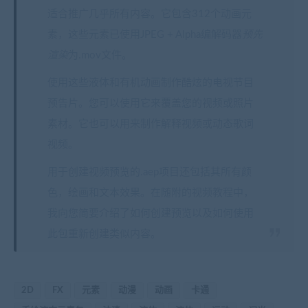
适合推广几乎所有内容。它包含312个动画元
素，这些元素已使用JPEG + Alpha编解码器
预先
渲染
为.mov文件。
使用这些液体和有机动画制作酷炫的电视节目
预告片。您可以使用它来覆盖您的视频或照片
素材。它也可以用来制作解释视频或动态歌词
视频。
用于创建视频预览的.aep项目还包括其所有颜
色，绘画和文本效果。在随附的视频教程中，
我向您简要介绍了如何创建预览以及如何使用
此包重新创建类似内容。
2D
FX
元素
动漫
动画
卡通