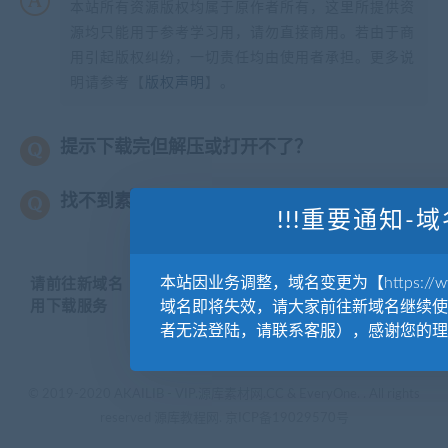
本站所有资源版权均属于原作者所有，这里所提供资
源均只能用于参考学习用，请勿直接商用。若由于商
用引起版权纠纷，一切责任均由使用者承担。更多说
明请参考【
版权声明
】。
提示下载完但解压或打开不了？
找不到素材资源介绍文章里的示例图片？
!!!重要通知-域
本站因业务调整，域名变更为【https://www.
请前往新域名【WWW.YUANKUSUCAI.COM】继续使
用下载服务
域名即将失效，请大家前往新域名继续使
者无法登陆，请联系客服），感谢您的理
© 2019-2020 AKAILIB - VIP.源库素材网.CC & EveryOne. . All rights
reserved
源库教程网.
京ICP备19029570号