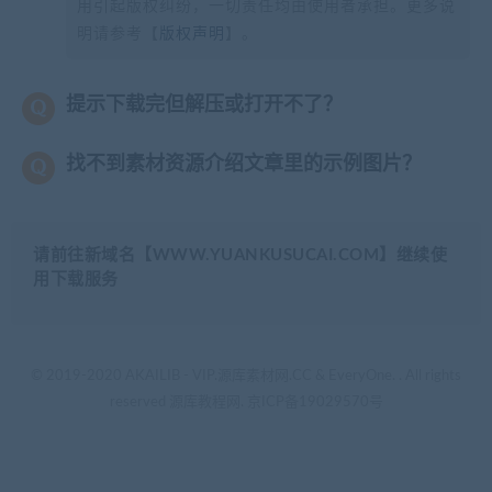
用引起版权纠纷，一切责任均由使用者承担。更多说
明请参考【
版权声明
】。
提示下载完但解压或打开不了？
找不到素材资源介绍文章里的示例图片？
请前往新域名【WWW.YUANKUSUCAI.COM】继续使
用下载服务
© 2019-2020 AKAILIB - VIP.源库素材网.CC & EveryOne. . All rights
reserved
源库教程网.
京ICP备19029570号