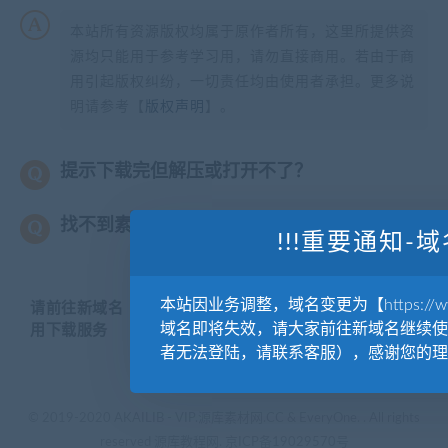
本站所有资源版权均属于原作者所有，这里所提供资
源均只能用于参考学习用，请勿直接商用。若由于商
用引起版权纠纷，一切责任均由使用者承担。更多说
明请参考【
版权声明
】。
提示下载完但解压或打开不了？
找不到素材资源介绍文章里的示例图片？
!!!重要通知-域
本站因业务调整，域名变更为【https://www.
请前往新域名【WWW.YUANKUSUCAI.COM】继续使
域名即将失效，请大家前往新域名继续使
用下载服务
者无法登陆，请联系客服），感谢您的理
© 2019-2020 AKAILIB - VIP.源库素材网.CC & EveryOne. . All rights
reserved
源库教程网.
京ICP备19029570号