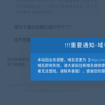
源均只能用于参考学习用，请勿直接商用。若由于商
用引起版权纠纷，一切责任均由使用者承担。更多说
明请参考【
版权声明
】。
提示下载完但解压或打开不了？
找不到素材资源介绍文章里的示例图片？
!!!重要通知-域
请前往新域名【WWW.YUANKUSUCAI.COM】继续使
本站因业务调整，域名变更为【https://www.
用下载服务
域名即将失效，请大家前往新域名继续使
者无法登陆，请联系客服），感谢您的理
© 2019-2020 AKAILIB - VIP.源库素材网.CC & EveryOne. . All rights
reserved
源库教程网.
京ICP备19029570号