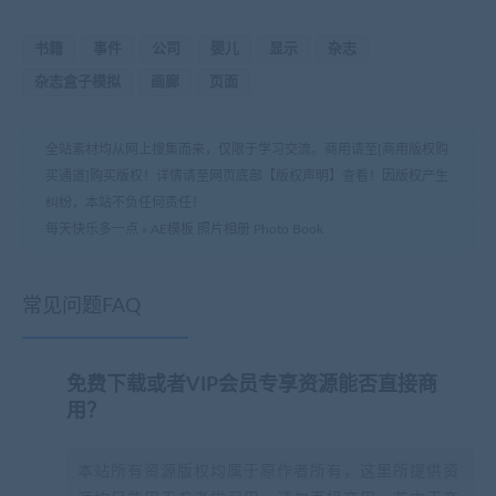
书籍
事件
公司
婴儿
显示
杂志
杂志盒子模拟
画廊
页面
全站素材均从网上搜集而来，仅限于学习交流。商用请至[商用版权购
买通道]购买版权！详情请至网页底部【版权声明】查看！因版权产生
纠纷，本站不负任何责任！
每天快乐多一点
»
AE模板 照片相册 Photo Book
常见问题FAQ
免费下载或者VIP会员专享资源能否直接商
用？
本站所有资源版权均属于原作者所有，这里所提供资