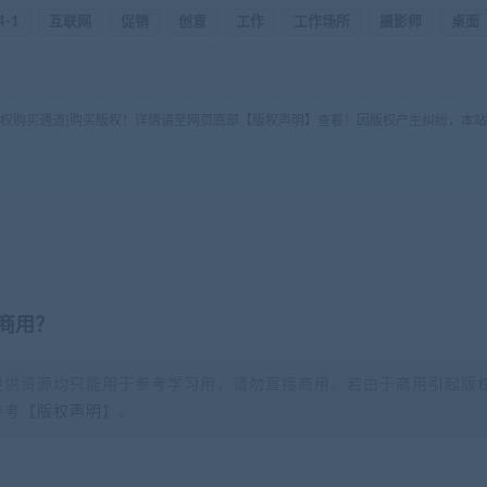
4-1
互联网
促销
创意
工作
工作场所
摄影师
桌面
版权购买通道]购买版权！详情请至网页底部【版权声明】查看！因版权产生纠纷，本站
商用？
提供资源均只能用于参考学习用，请勿直接商用。若由于商用引起版
参考【
版权声明
】。