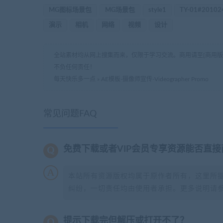
MG图标场景包
MG场景包
style1
TY-01#20102
演示
相机
网络
视频
设计
全站素材均从网上搜集而来，仅限于学习交流。商用请至[商用
不负任何责任！
每天快乐多一点
»
AE模板-摄像师宣传-Videographer Promo
常见问题FAQ
免费下载或者VIP会员专享资源能否直接
本站所有资源版权均属于原作者所有，这里所
纠纷，一切责任均由使用者承担。更多说明请
提示下载完但解压或打开不了？