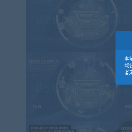
本站
域
者