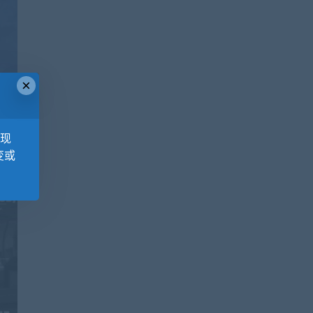
×
，现
变或