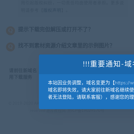
用引起版权纠纷，一切责任均由使用者承担。更多说
明请参考【
版权声明
】。
提示下载完但解压或打开不了？
找不到素材资源介绍文章里的示例图片？
!!!重要通知-域
请前往新域名【WWW.YUANKUSUCAI.COM】继续使
用下载服务
本站因业务调整，域名变更为【https://www.
域名即将失效，请大家前往新域名继续使
者无法登陆，请联系客服），感谢您的理
© 2019-2020 AKAILIB - VIP.源库素材网.CC & EveryOne. . All rights
reserved
源库教程网.
京ICP备19029570号