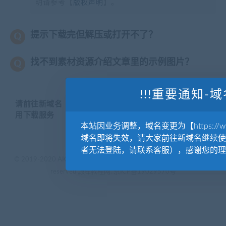
明请参考【
版权声明
】。
提示下载完但解压或打开不了？
找不到素材资源介绍文章里的示例图片？
!!!重要通知-域
请前往新域名【WWW.YUANKUSUCAI.COM】继续使
用下载服务
本站因业务调整，域名变更为【https://www.
域名即将失效，请大家前往新域名继续使
者无法登陆，请联系客服），感谢您的理
© 2019-2020 AKAILIB - VIP.源库素材网.CC & EveryOne. . All rights
reserved
源库教程网.
京ICP备19029570号