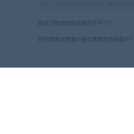
纠纷，一切责任均由使用者承担。更多说明请
提示下载完但解压或打开不了？
找不到素材资源介绍文章里的示例图片
本站导航
打破“包”的概念，构建真正意义上的“库”！
一个完美主义者自建的素材库分享给你
© 2019-2020 AK