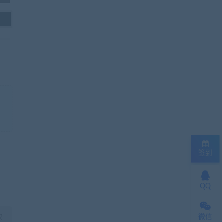
签到
QQ
微信
权