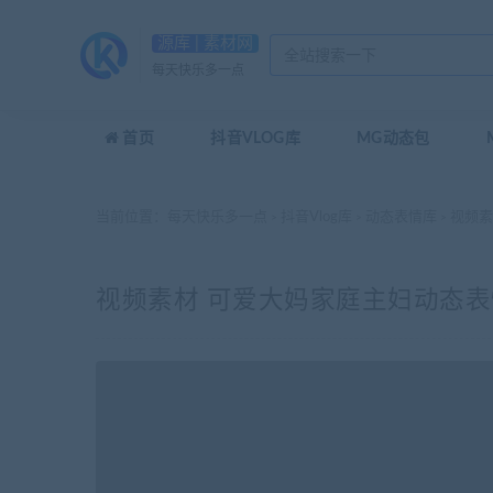
源库 | 素材网
每天快乐多一点
首页
抖音VLOG库
MG动态包
当前位置：
每天快乐多一点
抖音Vlog库
动态表情库
视频素
>
>
>
视频素材 可爱大妈家庭主妇动态表情