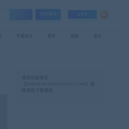
专题推荐
登录
板
平面设计
软件
视频
音乐
请前往新域名
【WWW.YUANKUSUCAI.COM】继
续使用下载服务