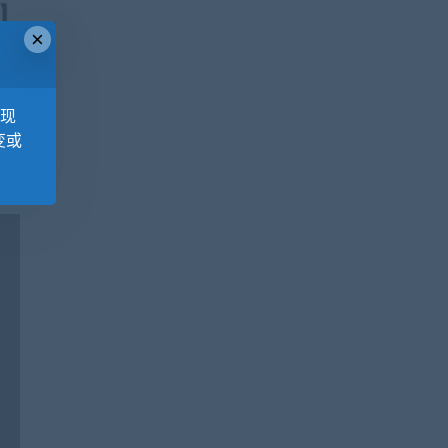
×
，现
变或