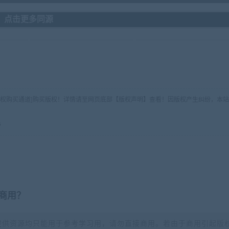
点击更多同源
版权购买通道]购买版权！详情请至网页底部【版权声明】查看！因版权产生纠纷，本站
5
商用？
提供资源均只能用于参考学习用，请勿直接商用。若由于商用引起版