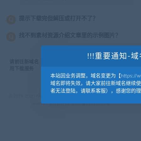
提示下载完但解压或打开不了？
找不到素材资源介绍文章里的示例图片？
!!!重要通知-域
请前往新域名【WWW.YUANKUSUCAI.COM】继续使
用下载服务
本站因业务调整，域名变更为【https://www.
域名即将失效，请大家前往新域名继续使
者无法登陆，请联系客服），感谢您的理
© 2019-2020 AKAILIB - VIP.源库素材网.CC & EveryOne. . All rights
reserved
源库教程网.
京ICP备19029570号