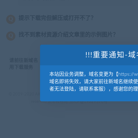
提示下载完但解压或打开不了？
找不到素材资源介绍文章里的示例图片？
!!!重要通知-域
请前往新域名【WWW.YUANKUSUCAI.COM】继续使
用下载服务
本站因业务调整，域名变更为【https://www.
域名即将失效，请大家前往新域名继续使
者无法登陆，请联系客服），感谢您的理
© 2019-2020 AKAILIB - VIP.源库素材网.CC & EveryOne. . All rights
reserved
源库教程网.
京ICP备19029570号