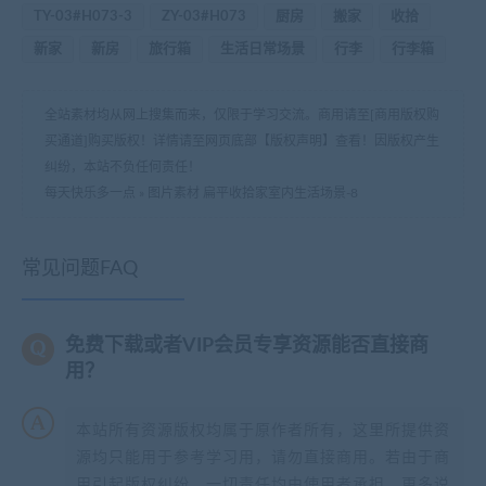
TY-03#H073-3
ZY-03#H073
厨房
搬家
收拾
新家
新房
旅行箱
生活日常场景
行李
行李箱
全站素材均从网上搜集而来，仅限于学习交流。商用请至[商用版权购
买通道]购买版权！详情请至网页底部【版权声明】查看！因版权产生
纠纷，本站不负任何责任！
每天快乐多一点
»
图片素材 扁平收拾家室内生活场景-8
常见问题FAQ
免费下载或者VIP会员专享资源能否直接商
用？
本站所有资源版权均属于原作者所有，这里所提供资
源均只能用于参考学习用，请勿直接商用。若由于商
用引起版权纠纷，一切责任均由使用者承担。更多说