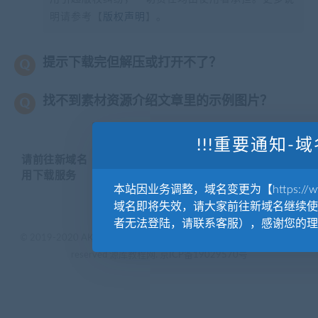
明请参考【
版权声明
】。
提示下载完但解压或打开不了？
找不到素材资源介绍文章里的示例图片？
!!!重要通知-域
请前往新域名【WWW.YUANKUSUCAI.COM】继续使
用下载服务
本站因业务调整，域名变更为【https://www.
域名即将失效，请大家前往新域名继续使
者无法登陆，请联系客服），感谢您的理
© 2019-2020 AKAILIB - VIP.源库素材网.CC & EveryOne. . All rights
reserved
源库教程网.
京ICP备19029570号