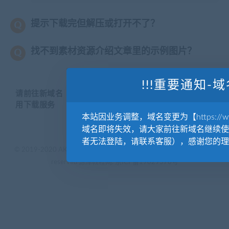
提示下载完但解压或打开不了？
找不到素材资源介绍文章里的示例图片？
!!!重要通知-域
请前往新域名【WWW.YUANKUSUCAI.COM】继续使
用下载服务
本站因业务调整，域名变更为【https://www.
域名即将失效，请大家前往新域名继续使
者无法登陆，请联系客服），感谢您的理
© 2019-2020 AKAILIB - VIP.源库素材网.CC & EveryOne. . All rights
reserved
源库教程网.
京ICP备19029570号