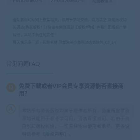
TY-01#200602-4
ZY-01#200602-4
动态表情库
全站素材均从网上搜集而来，仅限于学习交流。商用请至[商用版权购
买通道]购买版权！详情请至网页底部【版权声明】查看！因版权产生
纠纷，本站不负任何责任！
每天快乐多一点
»
视频素材 可爱呆萌小黄鸭动态表情包_03_14
常见问题FAQ
免费下载或者VIP会员专享资源能否直接商
用？
本站所有资源版权均属于原作者所有，这里所提供资
源均只能用于参考学习用，请勿直接商用。若由于商
用引起版权纠纷，一切责任均由使用者承担。更多说
明请参考【
版权声明
】。