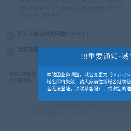
源均只能用于参考学习用，请勿直接商用。若由于商
用引起版权纠纷，一切责任均由使用者承担。更多说
明请参考【
版权声明
】。
提示下载完但解压或打开不了？
找不到素材资源介绍文章里的示例图片？
!!!重要通知-域
请前往新域名【WWW.YUANKUSUCAI.COM】继续使
本站因业务调整，域名变更为【https://www.
用下载服务
域名即将失效，请大家前往新域名继续使
者无法登陆，请联系客服），感谢您的理
© 2019-2020 AKAILIB - VIP.源库素材网.CC & EveryOne. . All rights
reserved
源库教程网.
京ICP备19029570号